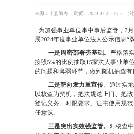
来源：市委编办
时间：2024-07-25 10:13
浏
为加强事业单位事中事后监管，
7
月
展
202
4
年度事业单位法人
公示信息
“
一是周密部署夯基础。
严格落
按照
5%
的比例抽取
1
5
家法人事业单
的问题和薄弱环节，做到随机抽查有
二是靶向发力重宣传。
通过实
以核查为契机，把法规送上门、把政
登记义务、时限要求、证书使用规范
任意识。
三是突出实效强监管。
对核查